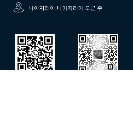
나이지리아:나이지리아 오군 주
왓츠앱
위챗