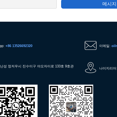
메시지
pp:
+86 13526692320
이메일:
oil
허난성 정저우시 진수이구 야오자이로 133호 9호관
나이지리아: