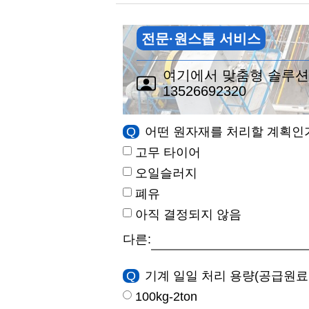
전문·원스톱 서비스
여기에서 맞춤형 솔루션
13526692320
Q
어떤 원자재를 처리할 계획인
고무 타이어
오일슬러지
폐유
아직 결정되지 않음
다른:
Q
기계 일일 처리 용량(공급원료
100kg-2ton