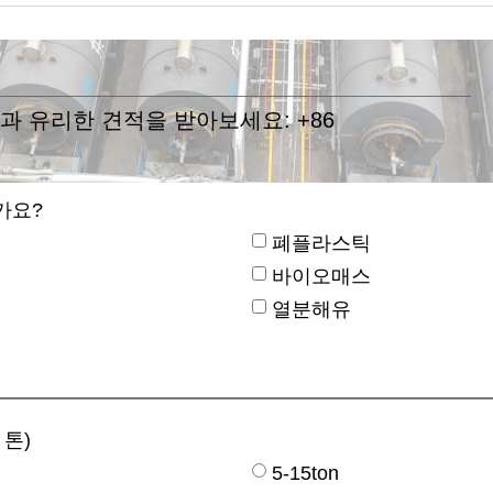
과 유리한 견적을 받아보세요:
+86
가요?
폐플라스틱
바이오매스
열분해유
 톤)
5-15ton