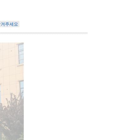
Indonesia
남겨주세요
Deutsch
Português
عربي
हिन्दी
Українська
Türkçe
Malaysia
Italiano