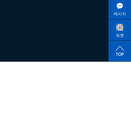
메시지
위챗