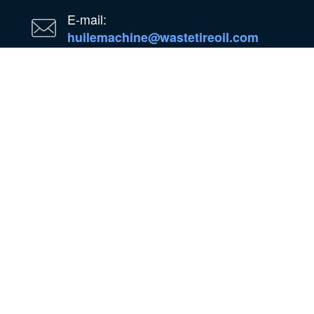
E-mail:
huilemachine@wastetireoil.com
Au Nigéria : État d'Ogun, Nigéria
WhatsApp
WeChat