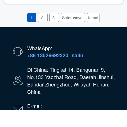
1
2
3
Seterusnya
tamat
WhatsApp:
+86 13526692320
salin
Di China: Tingkat 14, Bangunan 9,
No.133 Yaozhai Road, Daerah Jinshui,
Bandar Zhengzhou, Wilayah Henan,
China
E-mel:
oilmachine@wastetireoil.com