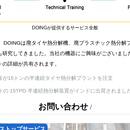
DOINGが提供するサービス全般
、DOINGは廃タイヤ熱分解機、廃プラスチック熱分解
も研究してきました。当社の機器にご興味がございまし
トの詳細が共有されます。
客が15トンの半連続タイヤ熱分解プラントを注文
トの 15TPD 半連続熱分解装置がインドに出荷されまし
お問い合わせ
お問い合わせ
ストップサービス