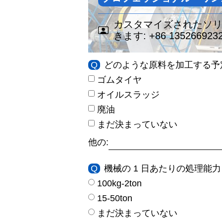
カスタマイズされたソ
きます:
+86 135266923
Q
どのような原料を加工する予
ゴムタイヤ
オイルスラッジ
廃油
まだ決まっていない
他の:
Q
機械の 1 日あたりの処理能力 
100kg-2ton
15-50ton
まだ決まっていない