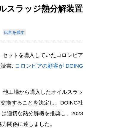
オイルスラッジ熱分解装置
Indonesia
Deutsch
伝言を残す
Português
عربي
解機 4 セットを購入していたコロンビア
हिन्दी
読書:
コロンビアの顧客が DOING
Українська
Türkçe
、他工場から購入したオイルスラッ
換することを決定し、DOING社
Malaysia
は適切な熱分解機を推奨し、2023
Italiano
好協力関係に達しました。