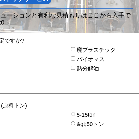
リューションと有利な見積もりはここから入手で
20
定ですか?
廃プラスチック
バイオマス
熱分解油
(原料トン)
5-15ton
&gt;50トン