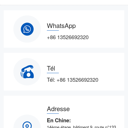
WhatsApp
+86 13526692320
Tél
Tél:
+86 13526692320
Adresse
En Chine:
14ème étage, bâtiment 9, route n°133