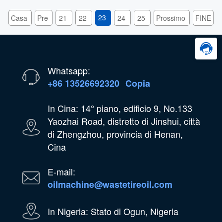
traccia attentamente dal prodotto
23
Casa
Pre
21
22
24
25
Prossimo
FINE
Whatsapp:
+86 13526692320
Copia
In Cina: 14° piano, edificio 9, No.133
Yaozhai Road, distretto di Jinshui, città
di Zhengzhou, provincia di Henan,
Cina
E-mail:
oilmachine@wastetireoil.com
In Nigeria: Stato di Ogun, Nigeria