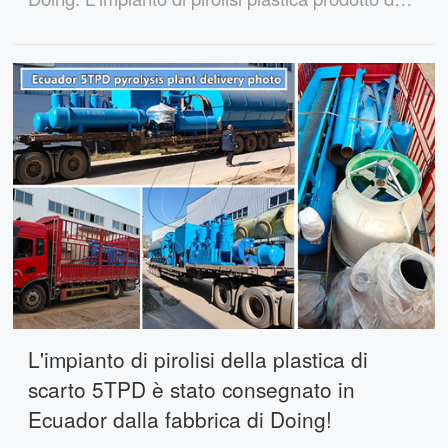
Doing ha un'elevata resa di petrolio, un
funzionamento stabile, caratteristiche di
risparmio energetico e può portare grandi
vantaggi agli investitori.
L'impianto di pirolisi della plastica di
scarto 5TPD è stato consegnato in
Ecuador dalla fabbrica di Doing!