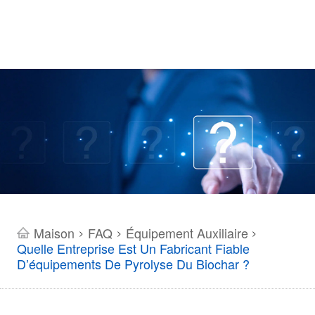
Maison
FAQ
Équipement Auxiliaire
>
>
>
Quelle Entreprise Est Un Fabricant Fiable
D’équipements De Pyrolyse Du Biochar ?