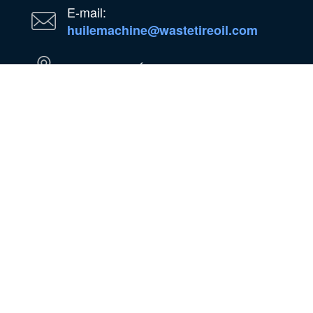
E-mail:
huilemachine@wastetireoil.com
Au Nigéria : État d'Ogun, Nigéria
WhatsApp
WeChat