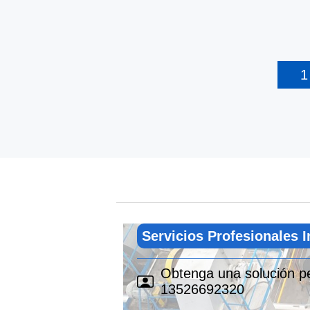
Servicios Profesionales I
Obtenga una solución pe
13526692320