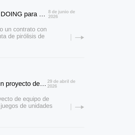
8 de junio de
Cliente vietnamita firma contrato con Henan DOING para una planta de pirólisis de neumáticos totalmente continua de 50 TPD
2026
o un contrato con
a de pirólisis de
50 toneladas por
usados ​​en valioso
29 de abril de
La empresa DOING firmó un contrato para un proyecto de equipos de pirólisis de neumáticos en Senegal
2026
ecto de equipo de
o juegos de unidades
n juego de unidades
das, que
ción de combustible