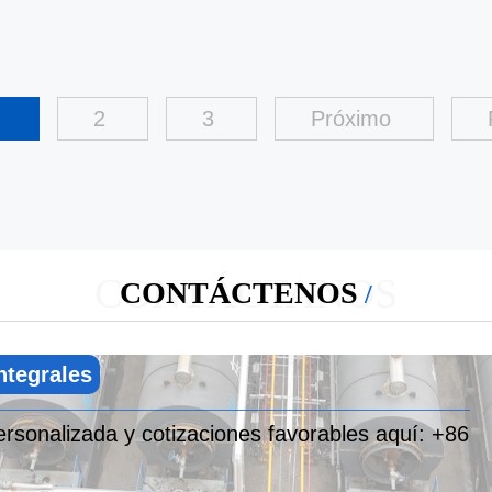
1
2
3
Próximo
CONTÁCTANOS
CONTÁCTENOS
ntegrales
rsonalizada y cotizaciones favorables aquí:
+86