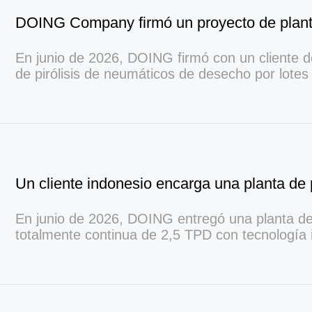
En junio de 2026, DOING firmó con un cliente de
de pirólisis de neumáticos de desecho por lote
incluye máquinas cortadoras de neumáticos y b
negro de humo, para su solución integral de reci
En junio de 2026, DOING entregó una planta de p
totalmente continua de 2,5 TPD con tecnología 
separación de gasolina y diésel a un fabricante
automóviles en Indonesia, proporcionando fueloil
para la protección de componentes.