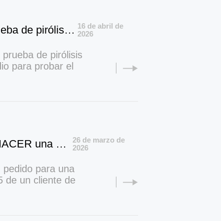
16 de abril de
DOING Company envió una máquina de prueba de pirólisis de plástico tipo marco de 100 kg a un cliente indio
2026
rueba de pirólisis
dio para probar el
ipos de plásticos.
26 de marzo de
Un cliente de Guinea firma un pedido para HACER una planta de pirólisis de neumáticos por lotes DY-15
2026
pedido para una
5 de un cliente de
 en aceite pesado