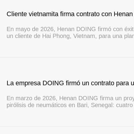
En mayo de 2026, Henan DOING firmó con éxit
un cliente de Hai Phong, Vietnam, para una plant
neumáticos de desecho totalmente continua de 
día. El proyecto ayudará a convertir neumáticos 
combustible y negro de humo.
En marzo de 2026, Henan DOING firma un proy
pirólisis de neumáticos en Bari, Senegal: cuatr
de pirólisis de neumáticos de 15 toneladas y u
de refinación de aceite de pirólisis de 14 tonela
proporcionan soluciones alternativas de produc
para una acería.