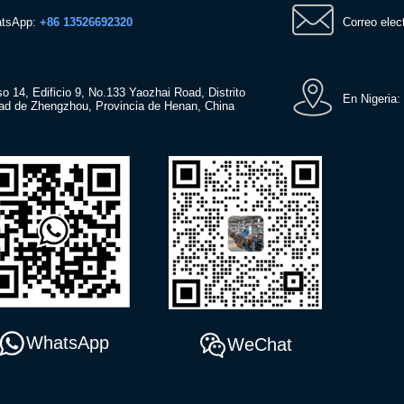
atsApp:
+86 13526692320
Correo elec
o 14, Edificio 9, No.133 Yaozhai Road, Distrito
En Nigeria:
dad de Zhengzhou, Provincia de Henan, China
WhatsApp
WeChat