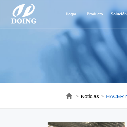
Hogar
Producto
Solución
Noticias
HACER N
>
>