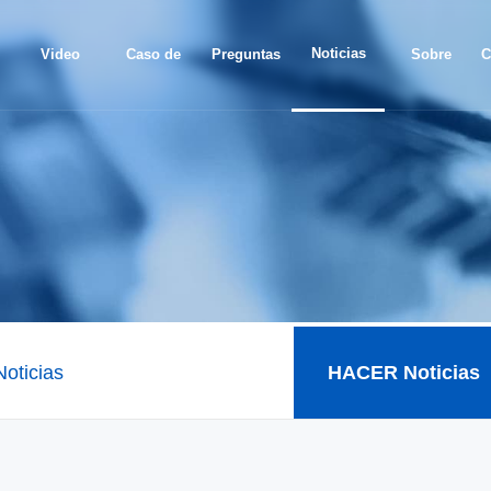
Noticias
Video
Caso de
Preguntas
Sobre
C
proyecto
frecuentes
nosotros
oticias
HACER Noticias