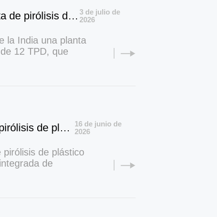
3 de julio de
DOING Company firmó un proyecto de planta de pirólisis de neumáticos de desecho por lotes de 12 TPD en Etiopía
Indonesia
2026
Deutsch
 la India una planta
s de 12 TPD, que
Português
riquetadoras de
claje en Etiopía.
عربي
हिन्दी
16 de junio de
Українська
Un cliente indonesio encarga una planta de pirólisis de plástico totalmente continua de 2,5 TPD con separación de gasolina y diésel
2026
Türkçe
irólisis de plástico
integrada de
Malaysia
 de piezas de
 de alta calidad
Italiano