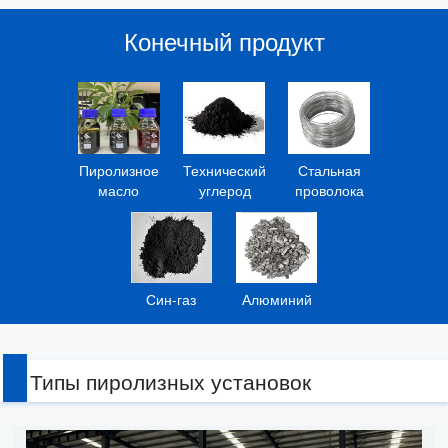
Конечный продукт
Пиролизное
Технический
Стальная
масло
углерод
проволока
Син-газ
Алюминий
Типы пиролизных установок