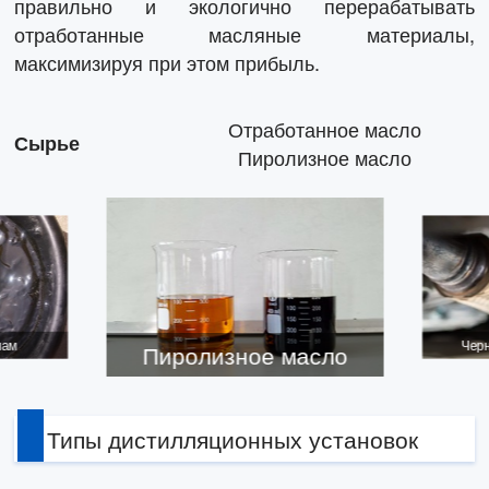
правильно и экологично перерабатывать
отработанные масляные материалы,
максимизируя при этом прибыль.
Отработанное масло
Сырье
Пиролизное масло
лам
Чер
Пиролизное масло
Типы дистилляционных установок