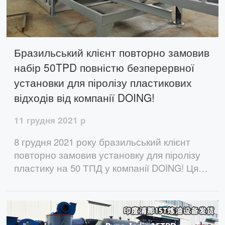
Бразильський клієнт повторно замовив
набір 50TPD повністю безперервної
установки для піролізу пластикових
відходів від компанії DOING!
11 грудня 2021 р
8 грудня 2021 року бразильський клієнт
повторно замовив установку для піролізу
пластику на 50 ТПД у компанії DOING! Ця
установка безперервного піролізу
пластикових відходів ефективна,
економить робочу силу та має високий
вихід масла.