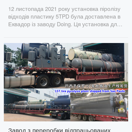
12 листопада 2021 року установка піролізу
відходів пластику 5TPD була доставлена ​​в
Еквадор із заводу Doing. Ця установка для
піролізу пластикових відходів ефективна,
економить працю та енергію та може
створити значні економічні вигоди.
Завод з переробки відпрацьованих