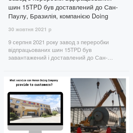
шин 15TPD був доставлений до Сан-
Паулу, Бразилія, компанією Doing
30 жовтня 2021 р
9 серпня 2021 року завод з переробки
відпрацьованих шин 15TPD був
завантажений і доставлений до Сан-
Паулу, Бразилія від компанії Doing. Цей
завод з переробки відпрацьованих шин
має високу якість і високий вихід масла, які
заслуговують на довіру клієнтів.