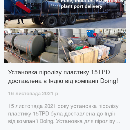
Установка піролізу пластику 15TPD
доставлена ​​в Індію від компанії Doing!
16 листопада 2021 р
15 листопада 2021 року установка піролізу
пластику 15TPD була доставлена ​​до Індії
від компанії Doing. Установка для піролізу
пластику, вироблена компанією Doing, має