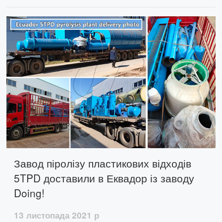
високий вихід олії, стабільну роботу,
функції енергозбереження та може
принести велику користь інвесторам.
Завод піролізу пластикових відходів
5TPD доставили в Еквадор із заводу
Doing!
13 листопада 2021 р