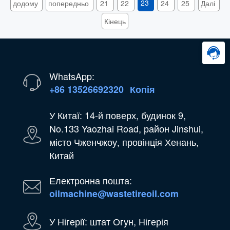
23
додому
попередньо
21
22
24
25
Далі
відстежує від виробництва
Кінець
WhatsApp:
+86 13526692320
Копія
У Китаї: 14-й поверх, будинок 9,
No.133 Yaozhai Road, район Jinshui,
місто Чженчжоу, провінція Хенань,
Китай
Електронна пошта:
oilmachine@wastetireoil.com
У Нігерії: штат Огун, Нігерія