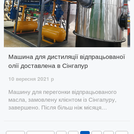
Машина для дистиляції відпрацьованої
олії доставлена ​​в Сінгапур
10 вересня 2021 р
Машину для перегонки відпрацьованого
масла, замовлену клієнтом із Сінгапуру,
завершено. Після більш ніж місяця
виробництва та виготовлення весь процес
завершується відповідно до звичайного
процесу. Робляча група ретельно