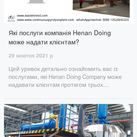
Які послуги компанія Henan Doing
може надати клієнтам?
29 жовтня 2021 р
Цей уривок детально ознайомить вас із
послугами, які Henan Doing Company може
надавати клієнтам протягом трьох
періодів: до придбання обладнання, після
замовлення обладнання та після доставки
обладнання.