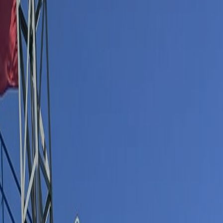
Indonesia
Deutsch
Português
عربي
हिन्दी
Українська
Türkçe
Malaysia
Italiano