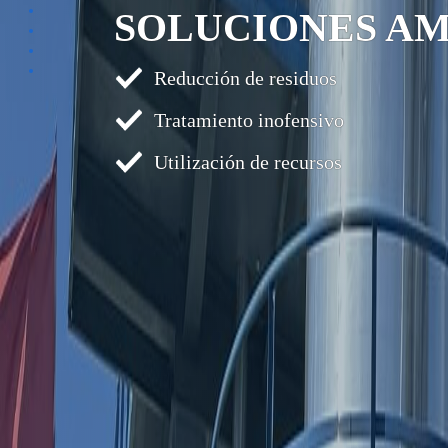
SOLUCIONES A
Section 5
Section 6
Section 7
Reducción de residuos
Section 8
Tratamiento inofensivo
Utilización de recursos