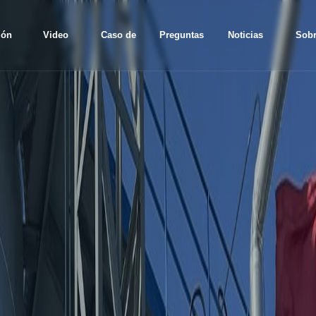
ión
Video
Caso de
Preguntas
Noticias
Sob
proyecto
frecuentes
nosot